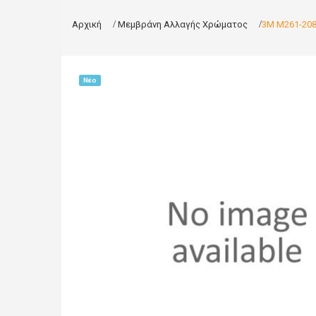
Αρχική
>
Μεμβράνη Αλλαγής Χρώματος
>
3M M261-20
Νέο