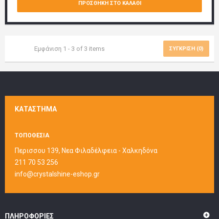
ΠΡΟΣΘΉΚΗ ΣΤΟ ΚΑΛΆΘΙ
Εμφάνιση 1 - 3 of 3 items
ΣΎΓΚΡΙΣΗ (
0
)
ΚΑΤΆΣΤΗΜΑ
ΤΟΠΟΘΕΣΙΑ
Περισσου 139, Νεα Φιλαδέλφεια - Χαλκηδόνα
211 70 53 256
info@crystalshine-eshop.gr
ΠΛΗΡΟΦΟΡΊΕΣ