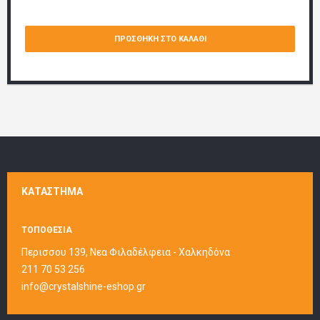
ΠΡΟΣΘΉΚΗ ΣΤΟ ΚΑΛΆΘΙ
ΚΑΤΆΣΤΗΜΑ
ΤΟΠΟΘΕΣΙΑ
Περισσου 139, Νεα Φιλαδέλφεια - Χαλκηδόνα
211 70 53 256
info@crystalshine-eshop.gr