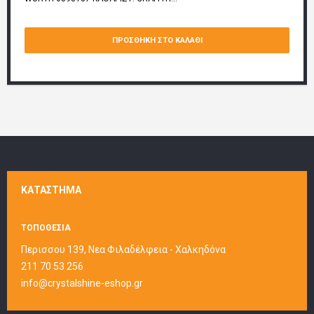
ΠΡΟΣΘΉΚΗ ΣΤΟ ΚΑΛΆΘΙ
ΚΑΤΆΣΤΗΜΑ
ΤΟΠΟΘΕΣΙΑ
Περισσου 139, Νεα Φιλαδέλφεια - Χαλκηδόνα
211 70 53 256
info@crystalshine-eshop.gr