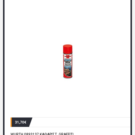
31,70€
WURTH 0893137 ΚΑΘΑΡΙΣΤ. GRAFFITI...