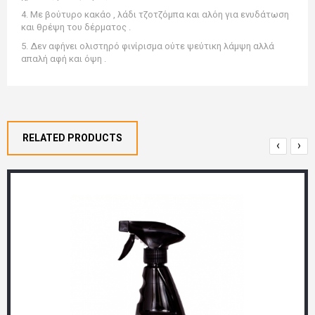
4. Με βούτυρο κακάο , λάδι τζοτζόμπα και αλόη για ενυδάτωση
και θρέψη του δέρματος .
5. Δεν αφήνει ολιστηρό φινίρισμα ούτε ψεύτικη λάμψη αλλά
απαλή αφή και όψη .
RELATED PRODUCTS
‹
›