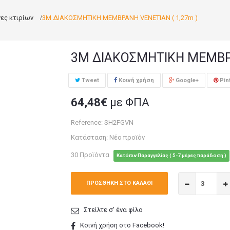
ες κτιρίων
>
3M ΔΙΑΚΟΣΜΗΤΙΚΗ ΜΕΜΒΡΑΝΗ VENETIAN ( 1,27m )
3M ΔΙΑΚΟΣΜΗΤΙΚΗ ΜΕΜΒΡΑ
Tweet
Κοινή χρήση
Google+
Pin
64,48€
με ΦΠΑ
Reference:
SH2FGVN
Κατάσταση:
Νέο προϊόν
30
Προϊόντα
Κατόπιν Παραγγελίας ( 5-7 μέρες παράδοση )
ΠΡΟΣΘΉΚΗ ΣΤΟ ΚΑΛΆΘΙ
Στείλτε σ' ένα φίλο
Κοινή χρήση στο Facebook!