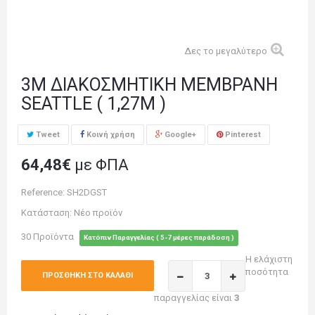
Δες το μεγαλύτερο
3M ΔΙΑΚΟΣΜΗΤΙΚΗ ΜΕΜΒΡΑΝΗ
SEATTLE ( 1,27M )
Tweet
Κοινή χρήση
Google+
Pinterest
64,48€
με ΦΠΑ
Reference:
SH2DGST
Κατάσταση:
Νέο προϊόν
30
Προϊόντα
Κατόπιν Παραγγελίας ( 5-7 μέρες παράδοση )
Η ελάχιστη
ποσότητα
ΠΡΟΣΘΉΚΗ ΣΤΟ ΚΑΛΆΘΙ
παραγγελίας είναι
3