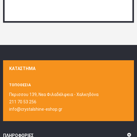
ΚΑΤΆΣΤΗΜΑ
ΤΟΠΟΘΕΣΙΑ
Περισσου 139, Νεα Φιλαδέλφεια - Χαλκηδόνα
211 70 53 256
info@crystalshine-eshop.gr
ΠΛΗΡΟΦΟΡΊΕΣ