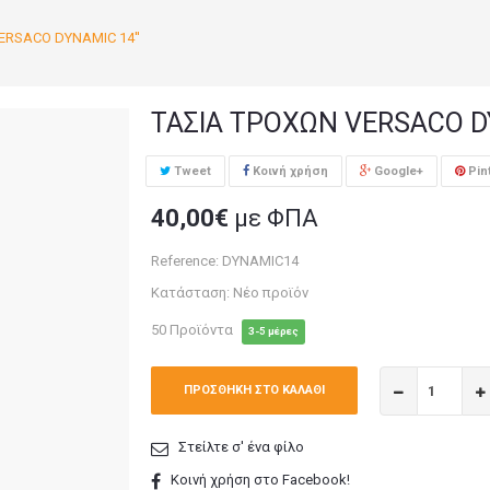
ERSACO DYNAMIC 14''
ΤΑΣΙΑ ΤΡΟΧΩΝ VERSACO DY
Tweet
Κοινή χρήση
Google+
Pin
40,00€
με ΦΠΑ
Reference:
DYNAMIC14
Κατάσταση:
Νέο προϊόν
50
Προϊόντα
3-5 μέρες
ΠΡΟΣΘΉΚΗ ΣΤΟ ΚΑΛΆΘΙ
Στείλτε σ' ένα φίλο
Κοινή χρήση στο Facebook!