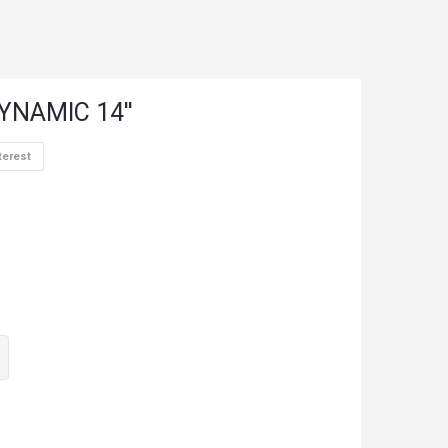
NAMIC 14''
terest