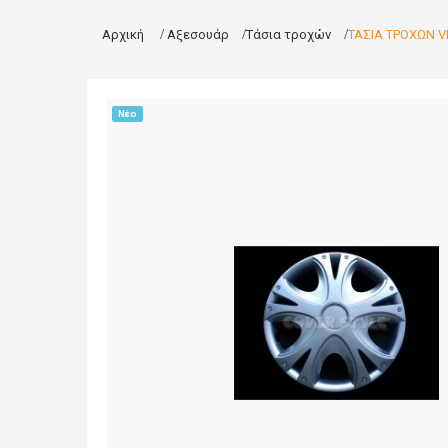
Αρχική
>
Αξεσουάρ
>
Τάσια τροχών
>
ΤΑΣΙΑ ΤΡΟΧΩΝ V
Νέο