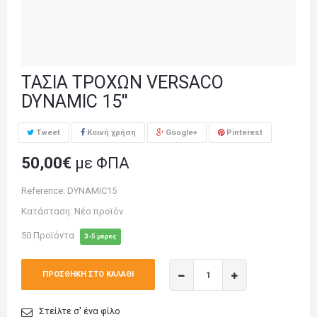
ΤΑΣΙΑ ΤΡΟΧΩΝ VERSACO
DYNAMIC 15''
Tweet
Κοινή χρήση
Google+
Pinterest
50,00€
με ΦΠΑ
Reference:
DYNAMIC15
Κατάσταση:
Νέο προϊόν
50
Προϊόντα
3-5 μέρες
ΠΡΟΣΘΉΚΗ ΣΤΟ ΚΑΛΆΘΙ
Στείλτε σ' ένα φίλο