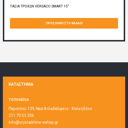
ΤΑΣΙΑ ΤΡΟΧΩΝ VERSACO SMART 15''
ΠΡΟΣΘΉΚΗ ΣΤΟ ΚΑΛΆΘΙ
ΚΑΤΆΣΤΗΜΑ
ΤΟΠΟΘΕΣΙΑ
Περισσου 139, Νεα Φιλαδέλφεια - Χαλκηδόνα
211 70 53 256
info@crystalshine-eshop.gr